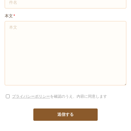
本文
本文
*
プライバシーポリシー
を確認のうえ、内容に同意します
送信する